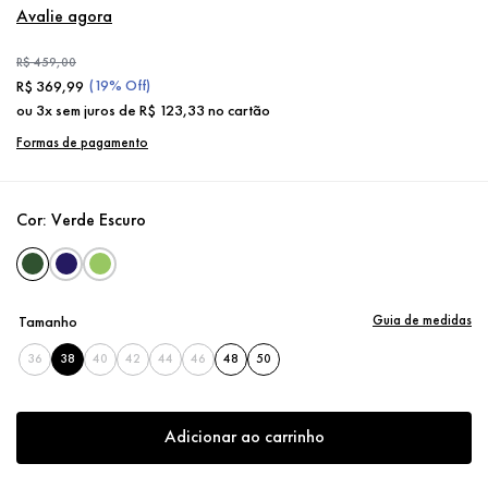
Avalie agora
R$
459
,
00
(
19%
Off)
R$
369
,
99
ou
3
x sem juros de
R$
123
,
33
no cartão
Formas de pagamento
Cor:
Verde Escuro
Guia de medidas
Tamanho
36
38
40
42
44
46
48
50
Adicionar ao carrinho