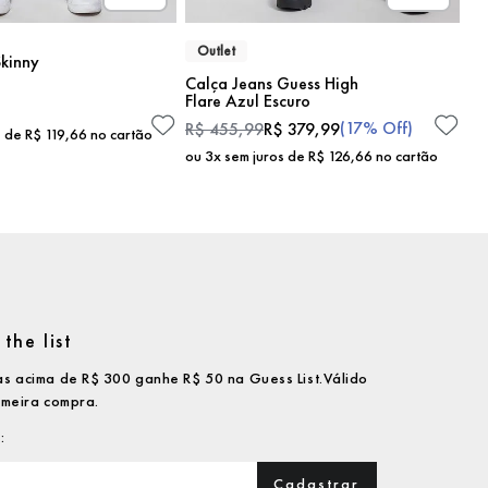
Outlet
kinny
Calça Jeans Guess High
Flare Azul Escuro
(
17%
Off)
R$
455
,
99
R$
379
,
99
s de
R$
119
,
66
no cartão
ou
3
x sem juros de
R$
126
,
66
no cartão
the list
s acima de R$ 300 ganhe R$ 50 na Guess List.Válido
imeira compra.
Cadastrar