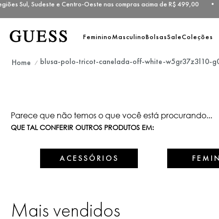
giões Sul, Sudeste e Centro-Oeste nas compras acima de R$ 499,00 •
Feminino
Masculino
Bolsas
Sale
Coleções
blusa-polo-tricot-canelada-off-white-w5gr37z3l10-g
Parece que não temos o que você está procurando...
QUE TAL CONFERIR OUTROS PRODUTOS EM:
ACESSÓRIOS
FEMI
Mais vendidos