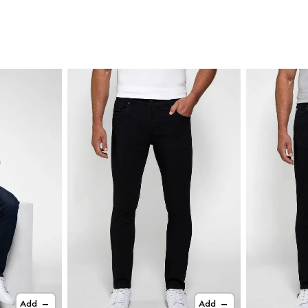
Add
Add