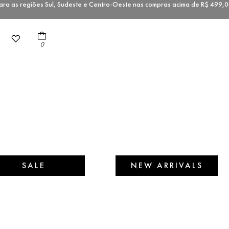
a as regiões Sul, Sudeste e Centro-Oeste nas compras acima de R$ 49
0
SALE
NEW ARRIVALS