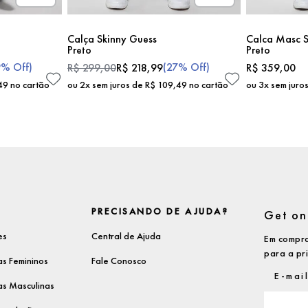
Calça Skinny Guess
Calca Masc S
Preto
Preto
9%
Off)
(
27%
Off)
R$
299
,
00
R$
218
,
99
R$
359
,
00
49
no cartão
ou
2
x sem juros de
R$
109
,
49
no cartão
ou
3
x sem juro
PRECISANDO DE AJUDA?
Get on 
es
Central de Ajuda
Em compra
para a pr
s Femininos
Fale Conosco
s Masculinas