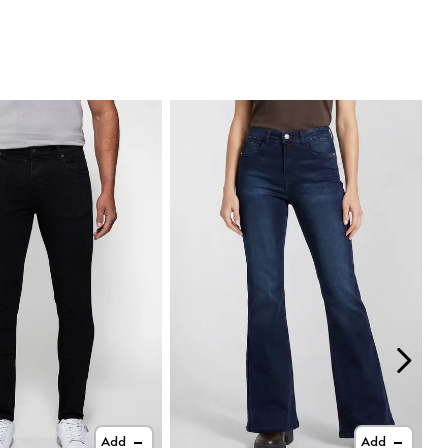
Add
Add