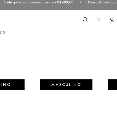
 Frete grátis nas compras acima de R$ 499,00 • Promoção válida par
O que você procura?
012
NINO
MASCULINO