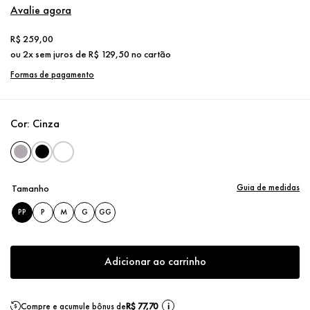
Avalie agora
R$
259
,
00
ou
2
x sem juros de
R$
129
,
50
no cartão
Formas de pagamento
Cor:
Cinza
Guia de medidas
Tamanho
PP
P
M
G
GG
Adicionar ao carrinho
Compre e acumule bônus de
R$ 77,70
i