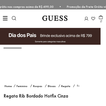
e grátis nas compras acima de R$ 499,00 • Promoção de Frete Grátis 
0
Regata
Feminino
Roupas
Blusas
Regata
Rib
Bordado
Regata Rib Bordado Hotfix Cinza
Hotfix
Cinza