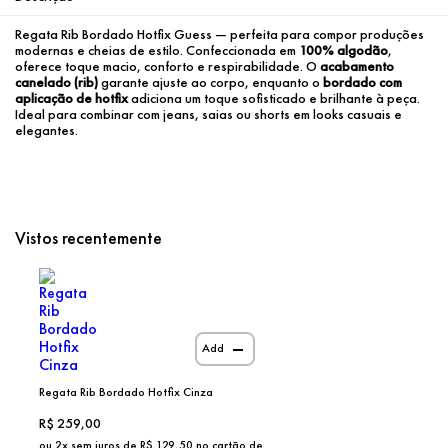
Regata Rib Bordado Hotfix Guess — perfeita para compor produções 
modernas e cheias de estilo. Confeccionada em 
100% algodão
, 
oferece toque macio, conforto e respirabilidade. O 
acabamento 
canelado (rib)
 garante ajuste ao corpo, enquanto o 
bordado com 
aplicação de hotfix
 adiciona um toque sofisticado e brilhante à peça. 
Ideal para combinar com jeans, saias ou shorts em looks casuais e 
elegantes.
Vistos recentemente
Add
Regata Rib Bordado Hotfix Cinza
R$
259,00
ou
2
x sem juros de R$
129,50
no cartão de