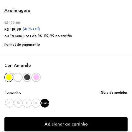
Avalie agora
R$
199
,
00
(
40%
Off)
R$
119
,
99
ou
1
x sem juros de
R$
119
,
99
no cartão
Formas de pagamento
Cor:
Amarelo
Guia de medidas
Tamanho
P
M
G
GG
GGG
Adicionar ao carrinho