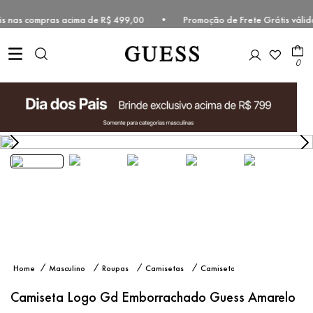
rátis nas compras acima de R$ 499,00 • Promoção de Frete Grátis vál
0
Camiseta
Masculino
Roupas
Camisetas
Camiseta
Logo Gd
Manga
Emborrachado
Curta
Camiseta Logo Gd Emborrachado Guess Amarelo
Guess
Amarelo