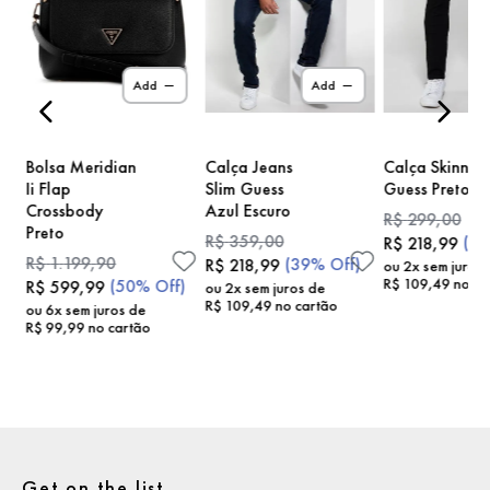
)
Add
Add
Bolsa Meridian
Calça Jeans
Calça Skinny
Ii Flap
Slim Guess
Guess Preto
Crossbody
Azul Escuro
R$
299
,
00
Preto
R$
359
,
00
(
2
R$
218
,
99
R$
1
.
199
,
90
(
39%
Off)
R$
218
,
99
ou
2
x sem juros
R$
109
,
49
no ca
(
50%
Off)
R$
599
,
99
ou
2
x sem juros de
R$
109
,
49
no cartão
ou
6
x sem juros de
R$
99
,
99
no cartão
Get on the list