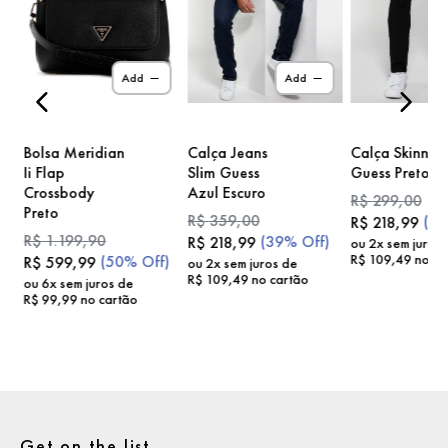
)
Add
Add
Bolsa Meridian
Calça Jeans
Calça Skinny
Ii Flap
Slim Guess
Guess Preto
Crossbody
Azul Escuro
R$
299
,
00
Preto
R$
359
,
00
(
2
R$
218
,
99
R$
1
.
199
,
90
(
39%
Off)
R$
218
,
99
ou
2
x sem juros
R$
109
,
49
no ca
(
50%
Off)
R$
599
,
99
ou
2
x sem juros de
R$
109
,
49
no cartão
ou
6
x sem juros de
R$
99
,
99
no cartão
Get on the list