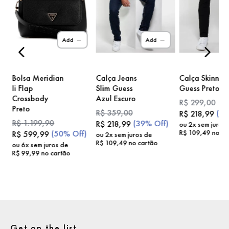
)
Add
Add
Bolsa Meridian
Calça Jeans
Calça Skinny
Ii Flap
Slim Guess
Guess Preto
Crossbody
Azul Escuro
R$
299
,
00
Preto
R$
359
,
00
(
2
R$
218
,
99
R$
1
.
199
,
90
(
39%
Off)
R$
218
,
99
ou
2
x sem juros
R$
109
,
49
no ca
(
50%
Off)
R$
599
,
99
ou
2
x sem juros de
R$
109
,
49
no cartão
ou
6
x sem juros de
R$
99
,
99
no cartão
Get on the list