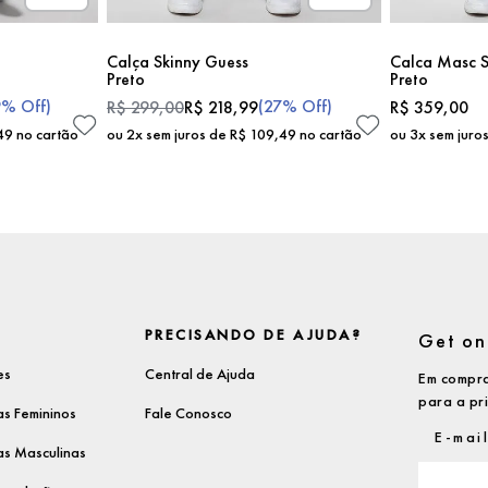
Calça Skinny Guess
Calca Masc S
Preto
Preto
9%
Off)
(
27%
Off)
R$
299
,
00
R$
218
,
99
R$
359
,
00
49
no cartão
ou
2
x sem juros de
R$
109
,
49
no cartão
ou
3
x sem juro
PRECISANDO DE AJUDA?
Get on 
es
Central de Ajuda
Em compra
para a pr
s Femininos
Fale Conosco
s Masculinas