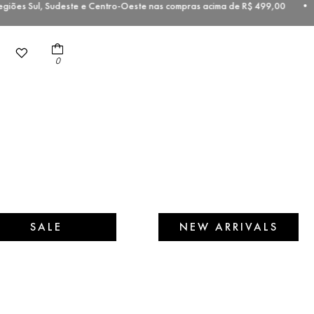
iões Sul, Sudeste e Centro-Oeste nas compras acima de R$ 499,00 • 
0
SALE
NEW ARRIVALS