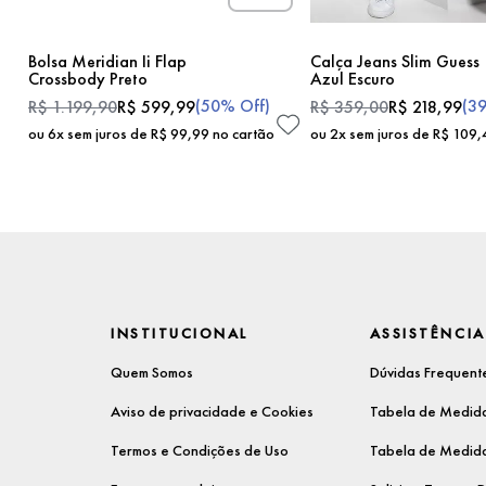
Bolsa Meridian Ii Flap
Calça Jeans Slim Guess
Crossbody Preto
Azul Escuro
(
50%
Off)
(
3
R$
1
.
199
,
90
R$
599
,
99
R$
359
,
00
R$
218
,
99
ou
6
x sem juros de
R$
99
,
99
no cartão
ou
2
x sem juros de
R$
109
,
INSTITUCIONAL
ASSISTÊNCIA
Quem Somos
Dúvidas Frequent
Aviso de privacidade e Cookies
Tabela de Medida
Termos e Condições de Uso
Tabela de Medida