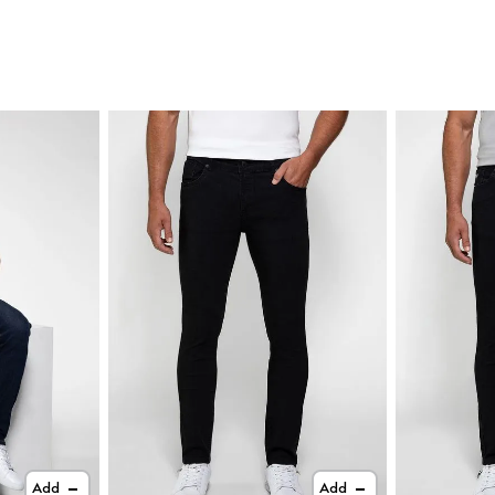
Add
Add