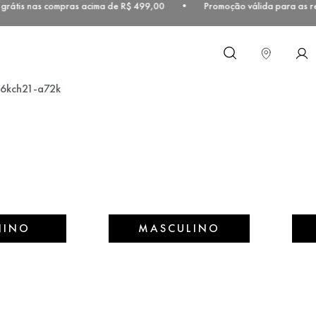
grátis nas compras acima de R$ 499,00 • Promoção válida para as reg
O que você procura?
p06kch21-a72k
NINO
MASCULINO