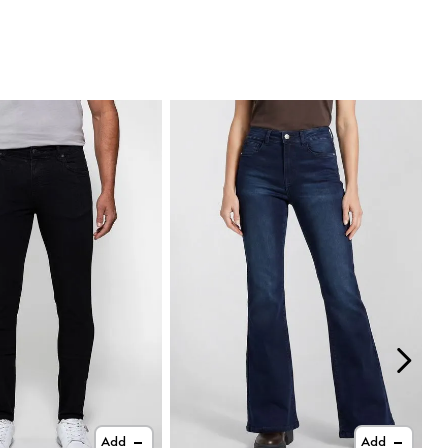
Add
Add