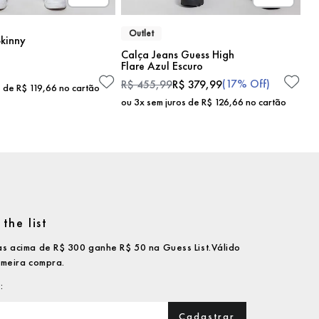
Outlet
kinny
Calça Jeans Guess High
Flare Azul Escuro
(
17%
Off)
R$
455
,
99
R$
379
,
99
s de
R$
119
,
66
no cartão
ou
3
x sem juros de
R$
126
,
66
no cartão
the list
s acima de R$ 300 ganhe R$ 50 na Guess List.Válido
imeira compra.
Cadastrar