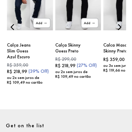
)
Add
Add
Calça Jeans
Calça Skinny
Calca Masc
Slim Guess
Guess Preto
Skinny Preto
Azul Escuro
R$
299
,
00
R$
359
,
00
R$
359
,
00
(
27%
Off)
R$
218
,
99
ou
3
x sem juros
R$
119
,
66
no car
(
39%
Off)
R$
218
,
99
ou
2
x sem juros de
R$
109
,
49
no cartão
ou
2
x sem juros de
R$
109
,
49
no cartão
Get on the list