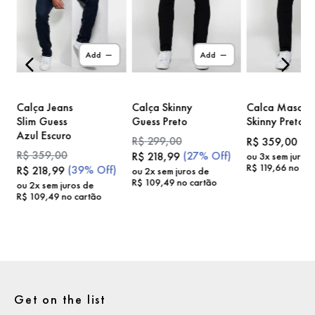
)
Add
Add
Calça Jeans
Calça Skinny
Calca Masc
Slim Guess
Guess Preto
Skinny Preto
Azul Escuro
R$
299
,
00
R$
359
,
00
R$
359
,
00
(
27%
Off)
R$
218
,
99
ou
3
x sem juros
R$
119
,
66
no car
(
39%
Off)
R$
218
,
99
ou
2
x sem juros de
R$
109
,
49
no cartão
ou
2
x sem juros de
R$
109
,
49
no cartão
Get on the list