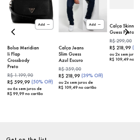
)
Add
Add
Calça Skinny
Guess Preto
R$
299
,
00
(
2
Bolsa Meridian
Calça Jeans
R$
218
,
99
Ii Flap
Slim Guess
ou
2
x sem juros
R$
109
,
49
no ca
Crossbody
Azul Escuro
Preto
R$
359
,
00
R$
1
.
199
,
90
(
39%
Off)
R$
218
,
99
(
50%
Off)
R$
599
,
99
ou
2
x sem juros de
R$
109
,
49
no cartão
ou
6
x sem juros de
R$
99
,
99
no cartão
Get on the list