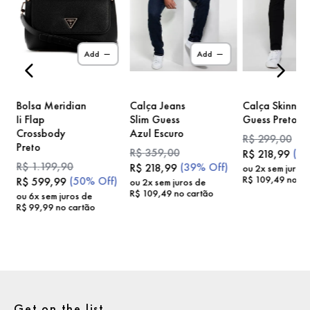
)
Add
Add
Bolsa Meridian
Calça Jeans
Calça Skinny
Ii Flap
Slim Guess
Guess Preto
Crossbody
Azul Escuro
R$
299
,
00
Preto
R$
359
,
00
(
2
R$
218
,
99
R$
1
.
199
,
90
(
39%
Off)
R$
218
,
99
ou
2
x sem juros
R$
109
,
49
no ca
(
50%
Off)
R$
599
,
99
ou
2
x sem juros de
R$
109
,
49
no cartão
ou
6
x sem juros de
R$
99
,
99
no cartão
Get on the list